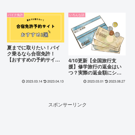
バイク免許
いろんな話
夏までに取りたい！バイ
ク乗るなら合宿免許！
【おすすめの予約サイト3
4/10更新【全国旅行支
選】
援】修学旅行の返金はい
つ？実際の返金額にショ
ック！沖縄へ行った高校
2023.03.14
2023.04.13
2023.03.01
2023.08.27
生の場合。
スポンサーリンク