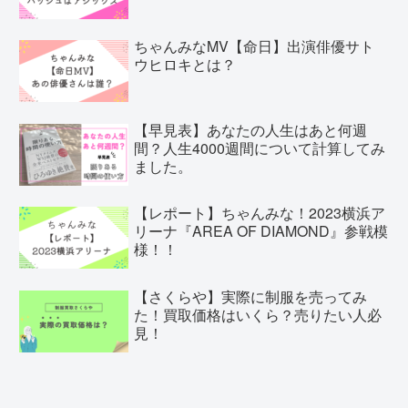
ちゃんみなMV【命日】出演俳優サト
ウヒロキとは？
【早見表】あなたの人生はあと何週
間？人生4000週間について計算してみ
ました。
【レポート】ちゃんみな！2023横浜ア
リーナ『AREA OF DIAMOND』参戦模
様！！
【さくらや】実際に制服を売ってみ
た！買取価格はいくら？売りたい人必
見！