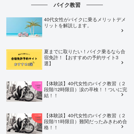
バイク教習
40代女性がバイクに乗るメリットデメ
リットを解説します。
夏までに取りたい！バイク乗るなら合
宿免許！【おすすめの予約サイト3
選】
【体験談】40代女性のバイク教習（２
段階/12時限目）涙の卒検！！ついに完
結！！
【体験談】40代女性のバイク教習（２
段階/11時限目）難関だったみきわめ合
格！！