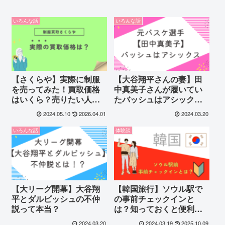
いろんな話
いろんな話
【さくらや】実際に制服
【大谷翔平さんの妻】田
を売ってみた！買取価格
中真美子さんが履いてい
はいくら？売りたい人必
たバッシュはアシック
見！
ス！
2024.05.10
2026.04.01
2024.03.20
いろんな話
体験談
【大リーグ開幕】大谷翔
【韓国旅行】ソウル駅で
平とダルビッシュの不仲
の事前チェックインと
説って本当？
は？知っておくと便利な
サービス！
2024.03.20
2024.03.19
2025.10.09