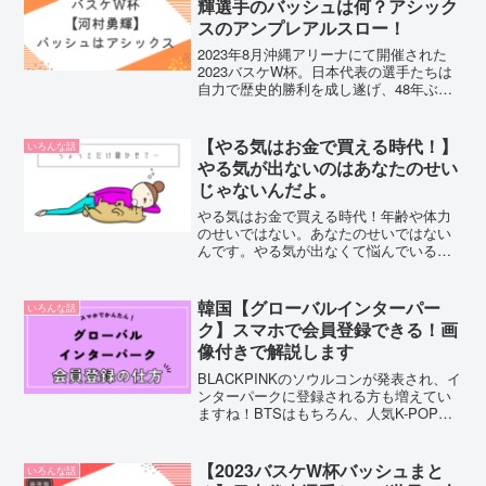
輝選手のバッシュは何？アシック
スのアンプレアルスロー！
2023年8月沖縄アリーナにて開催された
2023バスケW杯。日本代表の選手たちは
自力で歴史的勝利を成し遂げ、48年ぶり
にオリンピック出場を決めました。その
中でも力強いプレーを見せてくれた河村
勇輝選手。2023年現在、彼が愛用してい
【やる気はお金で買える時代！】
いろんな話
るアシック...
やる気が出ないのはあなたのせい
じゃないんだよ。
やる気はお金で買える時代！年齢や体力
のせいではない。あなたのせいではない
んです。やる気が出なくて悩んでいるあ
なたにドーパムクナをおすすめします。
韓国【グローバルインターパー
いろんな話
ク】スマホで会員登録できる！画
像付きで解説します
BLACKPINKのソウルコンが発表され、イ
ンターパークに登録される方も増えてい
ますね！BTSはもちろん、人気K-POPア
ーティストの情報をいち早く得るために
も、登録は早めに済ませておきたいもの
です。「でも、PCがないと登録できない
【2023バスケW杯バッシュまと
いろんな話
よね…」...