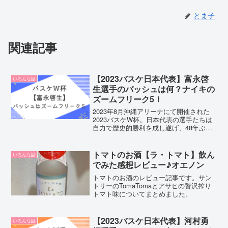
とま子
関連記事
【2023バスケ日本代表】富永啓
いろんな話
生選手のバッシュは何？ナイキの
ズームフリーク5！
2023年8月沖縄アリーナにて開催された
2023バスケW杯。日本代表の選手たちは
自力で歴史的勝利を成し遂げ、48年ぶり
にオリンピック出場を決めました。その
中でも華麗な3ポイントを見せつけてくれ
た富永啓生選手。2023年現在、彼が愛用
トマトのお酒【ラ・トマト】飲ん
いろんな話
している...
でみた感想レビュー♪オエノン
トマトのお酒のレビュー記事です。サン
トリーのTomaTomaとアサヒの贅沢搾り
トマト味についてまとめました。
【2023バスケ日本代表】河村勇
いろんな話