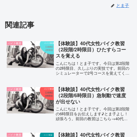
とま子
関連記事
【体験談】40代女性バイク教習
バイク教習
（2段階/2時限目）ひたすらコー
スを覚える
こんにちは！とま子です。今日は第2段階
の2時限目、久しぶりの実技です。前回の
シミュレーターで2号コースを覚えてくる
ように言われたので、毎日イメトレして
来ました！待合室に流れている動画を見
ながら、必死にコースを確認してはみる
【体験談】40代女性バイク教習
バイク教習
ものの…クランクを...
（2段階/6時限目）急制動で速度
が出せない
こんにちは！とま子です。今回は第2段階
の6時限目をお伝えします♪とま子よし！
頑張ろう。前回の教習はこちら→40代女
性バイク教習【2段階/5時限目】シミュレ
ーター3この記事はこんな人におすすめ！
●バイク教習に通っている方●実際の教習
【体験談】40代女性バイク教習
バイク教習