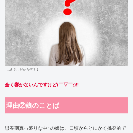
…え？…だから何？？
全く
響かないんですけど(￣▽￣;)!!
理由②娘のことば
思春期真っ盛りな中1の娘は、日頃からとにかく挑発的で