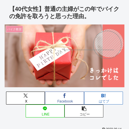
【40代女性】普通の主婦がこの年でバイク
の免許を取ろうと思った理由。
バイク教習
X
Facebook
はてブ
LINE
コピー
2023.09.14