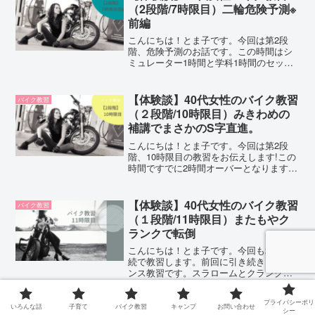
内容を知り...
（2段階/7時限目）二輪危険予測※
前編
こんにちは！とま子です。今回は第2段
階、危険予測のお話です。この時間はシ
ミュレーター1時間と学科1時間のセット
教習。まずはシミュレーターの教習内容
からお伝えしたいと思います♪※シミュレ
ーターはこの時間で終わり。普通自動二
【体験談】40代女性のバイク教習
バイク教習
輪での学科はこの1時...
（２段階/10時限目）みきわめの
補講でまさかのS字直進。
こんにちは！とま子です。今回は第2段
階、10時限目の教習をお伝えします!この
時間ですでに2時間オーバーとなります!!
（たったの2時間。笑）※２段階は規定８
時間ですこの記事はこんな人におすす
め！●バイク教習を検討している方●実際
【体験談】40代女性のバイク教習
バイク教習
の教習内容を知...
（１段階/11時限目）またもやク
ランクで転倒
こんにちは！とま子です。今回も2時間連
続で教習します。前回に引き続き、バラ
ンス教習です。スラロームとクランクで
転倒したことがトラウマになって、過去
最高に気持ちが乗りません…とま子もう
プライバシーポリ
免許あきらめようかな…予鈴と同時に、
【体験談】40代女性のバイク教習
いろんな話
子育て
バイク教習
キャンプ
お問い合わせ
バイク教習
シー