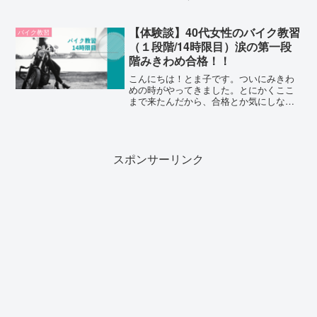
来の悪いお話。教官とのやりとりや失敗
談を生々しくお伝えします。グローブの
選び方なども解説。
【体験談】40代女性のバイク教習
バイク教習
（１段階/14時限目）涙の第一段
階みきわめ合格！！
こんにちは！とま子です。ついにみきわ
めの時がやってきました。とにかくここ
まで来たんだから、合格とか気にしな
い。走り切ることだけに集中しよう！！
それでも朝から不安でいっぱいで、家事
すらまともに出来ないまま教習所へ。今
日の教官は、空調ベストが印...
スポンサーリンク