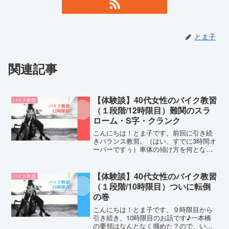
とま子
関連記事
【体験談】40代女性のバイク教習
バイク教習
（１段階/12時限目）難関のスラ
ローム・S字・クランク
こんにちは！とま子です。前回に引き続
きバランス教習。（はい、すでに3時間オ
ーバーですぅ）車体の傾け方を何となく
理解できたので、このまま教習できるこ
とは有難い！時間が空いてしまうと、せ
っかくの感覚もリセットされてしまいま
【体験談】40代女性のバイク教習
バイク教習
すからね(^^;)しか...
（１段階/10時限目）ついに転倒
の巻
こんにちは！とま子です。９時限目から
引き続き、10時限目のお話です♪一本橋
の要領はなんとなく掴めた？ので、いよ