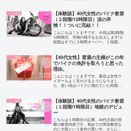
いよS字・クランクの教習になります。普
通自動車二輪の第1段階の規定は9時間で
すので、この時点で1時間オーバーという
【体験談】40代女性のバイク教習
バイク教習
ことになります。...
（２段階/12時限目）涙の卒
検！！ついに完結！！
こんにちは！とま子です。今回は第2段階
12時限目、卒検の様子をお伝えします!２
段階はすでに３時間オーバー、１段階と
合わせると合計８時間オーバーですｗ。
夫まるで３段階まであったみたいだね！
規定17時間の技能教習を、25時間かけて
【40代女性】普通の主婦がこの年
バイク教習
クリアした私の...
でバイクの免許を取ろうと思った
理由。
こんにちは！とま子です。最近は女性ラ
イダーもよく見かけるようになりまし
た。若い頃はバイクに憧れていた時期も
あったけど、女性にとってバイクの免許
はハードルが高いように感じます。だか
らこそ、女性ライダーは何をきっかけに
【体験談】40代女性のバイク教習
バイク教習
免許取得に踏み切るのでしょ...
（１段階/1時限目）地獄のデビュ
ー
こちらは１時限目の記事。40代主婦の実
際の教習内容です。初めての実技教習な
のに大雨という条件の悪い中、さらに出