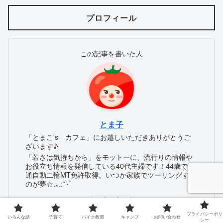
プロフィール
この記事を書いた人
とま子
「とまこ's カフェ」にお越しいただきありがとうご
ざいます♪
「若さは気持ちから」をモットーに、流行りの情報や
お役立ち情報を発信している40代主婦です！44歳で普
通自動二輪MT免許取得。いつか家族でツーリングする
のが夢☆.｡.:*･ﾟ
プライバシーポリ
いろんな話
子育て
バイク教習
キャンプ
お問い合わせ
シー