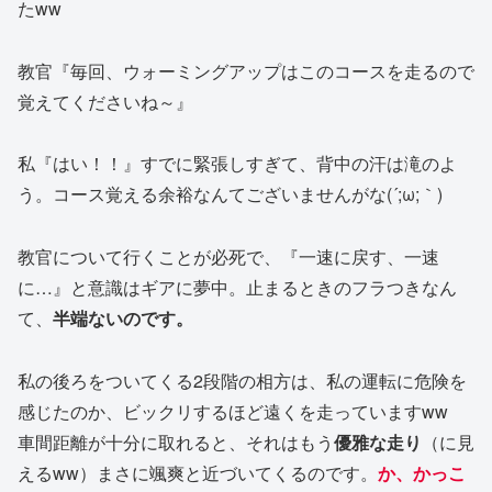
たww
教官『毎回、ウォーミングアップはこのコースを走るので
覚えてくださいね～』
私『はい！！』すでに緊張しすぎて、背中の汗は滝のよ
う。コース覚える余裕なんてございませんがな(´;ω;｀)
教官について行くことが必死で、『一速に戻す、一速
に…』と意識はギアに夢中。止まるときのフラつきなん
て、
半端ないのです。
私の後ろをついてくる2段階の相方は、私の運転に危険を
感じたのか、ビックリするほど遠くを走っていますww
車間距離が十分に取れると、それはもう
優雅な走り
（に見
えるww）まさに颯爽と近づいてくるのです。
か、かっこ