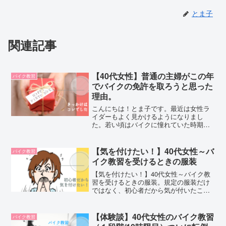
とま子
関連記事
【40代女性】普通の主婦がこの年
バイク教習
でバイクの免許を取ろうと思った
理由。
こんにちは！とま子です。最近は女性ラ
イダーもよく見かけるようになりまし
た。若い頃はバイクに憧れていた時期も
あったけど、女性にとってバイクの免許
はハードルが高いように感じます。だか
らこそ、女性ライダーは何をきっかけに
【気を付けたい！】40代女性～バ
バイク教習
免許取得に踏み切るのでしょ...
イク教習を受けるときの服装
【気を付けたい！】40代女性～バイク教
習を受けるときの服装。規定の服装だけ
ではなく、初心者だから気が付いたこ
と、女性だから気が付いたことをまとめ
ました。
【体験談】40代女性のバイク教習
バイク教習