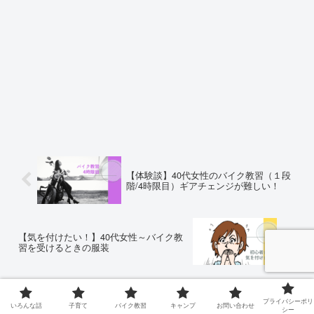
【体験談】40代女性のバイク教習（１段
階/4時限目）ギアチェンジが難しい！
【気を付けたい！】40代女性～バイク教
習を受けるときの服装
コメント
プライバシーポリ
いろんな話
子育て
バイク教習
キャンプ
お問い合わせ
シー