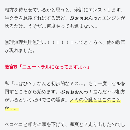
相方を待たせているかと思うと、余計にエンストします。
半クラを意識すればするほど、
ぶぉぉぉんっ
とエンジンが
唸るだけ。うそだ…何度やっても進まない…
無理無理無理無理…！！！！！！ってところへ、他の教官
が現れました。
教官B『ニュートラルになってますよ～』
私『…はひ？』なんと初歩的なミス…。もう一度、セルを
回すところから始めます。
ぶぉぉぉんっ
！進んだ～♡相方
がいるというだけでこの騒ぎ。
ノミの心臓とはこのこと
か…。
ペコペコと相方に頭を下げて、颯爽と？走り出したのでし