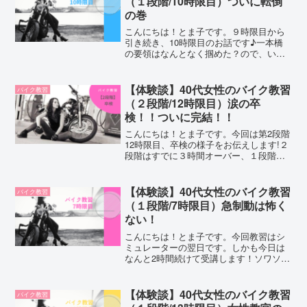
（１段階/10時限目）ついに転倒
の巻
こんにちは！とま子です。９時限目から
引き続き、10時限目のお話です♪一本橋
の要領はなんとなく掴めた？ので、いよ
いよS字・クランクの教習になります。普
通自動車二輪の第1段階の規定は9時間で
すので、この時点で1時間オーバーという
【体験談】40代女性のバイク教習
バイク教習
ことになります。...
（２段階/12時限目）涙の卒
検！！ついに完結！！
こんにちは！とま子です。今回は第2段階
12時限目、卒検の様子をお伝えします!２
段階はすでに３時間オーバー、１段階と
合わせると合計８時間オーバーですｗ。
夫まるで３段階まであったみたいだね！
規定17時間の技能教習を、25時間かけて
【体験談】40代女性のバイク教習
バイク教習
クリアした私の...
（１段階/7時限目）急制動は怖く
ない！
こんにちは！とま子です。今回教習はシ
ミュレーターの翌日です。しかも今日は
なんと2時間続けて受講します！ソワソワ
ドキドキ、相変わらず落ち着きはありま
せん…まずは７時限目のお話から♪前回の
教習はこちら【６時限目シミュレータ
【体験談】40代女性のバイク教習
バイク教習
ー】バイク合宿免許はこ...