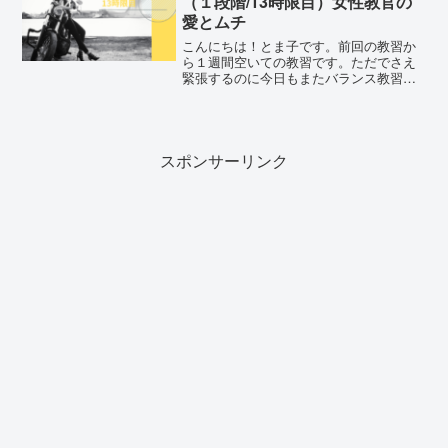
（１段階/13時限目）女性教官の
愛とムチ
こんにちは！とま子です。前回の教習か
ら１週間空いての教習です。ただでさえ
緊張するのに今日もまたバランス教習か
と思うと、動悸と息切れでフラフラしま
す…今日の課題はもちろん、スラロー
ム、S字、クランクです。そして今日の教
官は、あの女性教官！ビシ...
スポンサーリンク