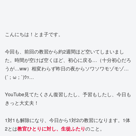
こんにちは！とま子です。
今回も、前回の教習から約2週間ほど空いてしまいまし
た。時間が空けば空くほど、初心に戻る…（十分初心だろ
うが…ww）相変わらず昨日の夜からソワソワモゾモゾ…
(´；ω；`)ｳｯ…
YouTube見てたくさん復習したし、予習もしたし、今日も
きっと大丈夫！
1対1も解除になり、今日から1対2の教習になります。1体
2とは
教官ひとりに対し、生徒ふたり
のこと。