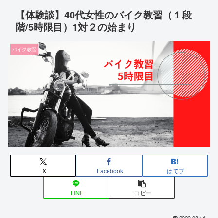
【体験談】40代女性のバイク教習（１段
階/5時限目）1対２の始まり
バイク教習
X
Facebook
はてブ
LINE
コピー
2023.03.14