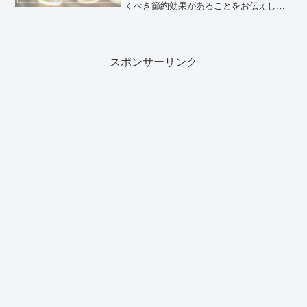
くべき節約効果があることをお伝えしま
した。そして今回は、居酒屋で味わうあ
の強炭酸を自宅で再現する方法！！ミド
ボンの設置方法をご紹介したいと思いま
す♪ハイボールの炭酸水を...
スポンサーリンク