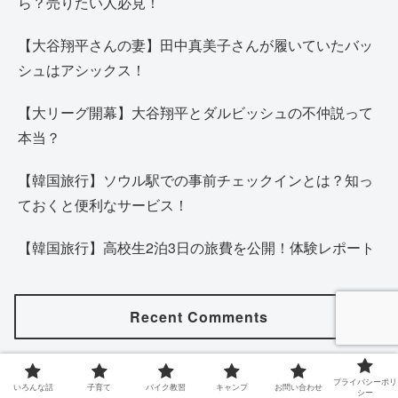
ら？売りたい人必見！
【大谷翔平さんの妻】田中真美子さんが履いていたバッ
シュはアシックス！
【大リーグ開幕】大谷翔平とダルビッシュの不仲説って
本当？
【韓国旅行】ソウル駅での事前チェックインとは？知っ
ておくと便利なサービス！
【韓国旅行】高校生2泊3日の旅費を公開！体験レポート
Recent Comments
40代女性がバイクに乗るメリットデメリットを解説しま
プライバシーポリ
す。
に
とま子
より
いろんな話
子育て
バイク教習
キャンプ
お問い合わせ
シー