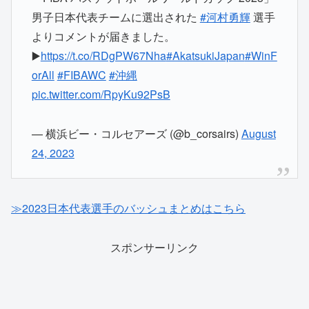
男子日本代表チームに選出された
#河村勇輝
選手
よりコメントが届きました。
▶️
https://t.co/RDgPW67Nha
#AkatsukiJapan
#WinF
orAll
#FIBAWC
#沖縄
pic.twitter.com/RpyKu92PsB
— 横浜ビー・コルセアーズ (@b_corsairs)
August
24, 2023
≫2023日本代表選手のバッシュまとめはこちら
スポンサーリンク