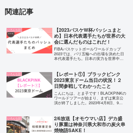
関連記事
【2023バスケW杯バッシュまと
いろんな話
め】日本代表選手たちが世界の大
会に選んだものはこれだ！
FIBAバスケットボールワールドカップ
2023では、パリ五輪への出場を決めた日
本代表選手たち。日本の実力を世界中に
見せつけてくれましたね♪全力で応援した
私たちの熱もまだ冷めないまま、早くも
来年のパリ五輪が楽しみです！！今回は
【レポート①】ブラックピンク
いろんな話
FIBAバスケッ...
2023東京ドーム当日の状況！２
日間参戦してわかったこと
こんにちは、とま子です！BLACKPINKの
ワールドツアーが始まり、まずは東京公
演が終了しました。2023年4月8日、9日
に東京ドームにて開催されたBORNPINK
のレポートをお伝えします！！大阪公演
に参戦される方は、ぜひ参考にしてみて
2/6放送【オモウマい店】デカ盛
いろんな話
下さ...
り豚重は神奈川県大和市の炭火串
焼物語SAKE！