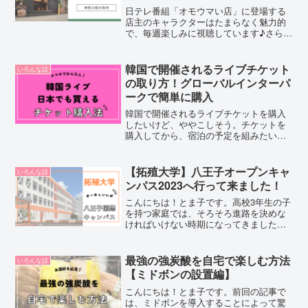
日テレ番組「オモウマい店」に登場する
店主のキャラクターはたまらなく魅力的
で、毎週楽しみに視聴しています♪さらに
紹介される各お店のメニューは安くてボ
リューム満点！！おかげさまで私の
Googleマップは行ってみたいリストのピ
韓国で開催されるライブチケット
いろんな話
ンだらけでありますｗ...
の取り方！グローバルインターパ
ークで簡単に購入
韓国で開催されるライブチケットを購入
したいけど、ややこしそう。チケットを
購入してから、宿泊の予定を組みたいけ
どよくわからない。大丈夫！韓国で開催
されるライブチケットは誰でも簡単に購
入することが出来ます。3ステップで紹介
【拓殖大学】八王子オープンキャ
いろんな話
しますので、ぜひ参考に...
ンパス2023へ行って来ました！
こんにちは！とま子です。高校3年生の子
を持つ家庭では、そろそろ進路を決めな
ければいけない時期になってきました。
2023年8月5、6日に開催された、拓殖大
学【八王子国際キャンパス】の様子を親
目線でレポートしたいと思います！オー
最強の強炭酸を自宅で楽しむ方法
いろんな話
プンキャンパスの...
【ミドボンの設置編】
こんにちは！とま子です。前回の記事で
は、ミドボンを導入することによって驚