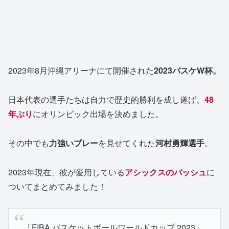
2023年8月沖縄アリーナにて開催された
2023
バスケW杯。
日本代表の選手たちは自力で歴史的勝利を成し遂げ、
48
年ぶり
にオリンピック出場を決めました。
その中でも
力強いプレー
を見せてくれた
河村勇輝選手
。
2023年現在、彼が愛用している
アシックスのバッシュ
に
ついてまとめてみました！
「FIBA バスケットボールワールドカップ 2023」