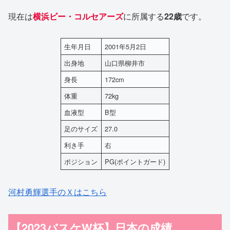
現在は
横浜ビー・コルセアーズ
に所属する
22歳
です。
生年月日
2001年5月2日
出身地
山口県柳井市
身長
172cm
体重
72kg
血液型
B型
足のサイズ
27.0
利き手
右
ポジション
PG(ポイントガード)
河村勇輝選手のＸはこちら
【2023バスケW杯】日本の成績