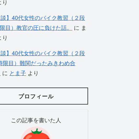
より
談】40代女性のバイク教習（２段
時限目）教官の圧に負けた話。
に
ま
より
談】40代女性のバイク教習（２段
1時限目）難関だったみきわめ合
！
に
とま子
より
プロフィール
この記事を書いた人