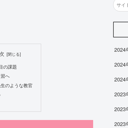
202
次
202
目の課題
教習へ
202
先生のような教官
2023
め
202
202