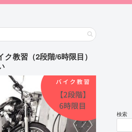
イク教習（2段階/6時限目）
い
検索