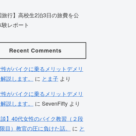
国旅行】高校生2泊3日の旅費を公
体験レポート
Recent Comments
女性がバイクに乗るメリットデメリ
を解説します。
に
とま子
より
女性がバイクに乗るメリットデメリ
を解説します。
に
SevenFifty
より
談】40代女性のバイク教習（２段
時限目）教官の圧に負けた話。
に
と