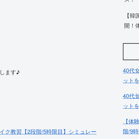
【韓
開！
40代
します♪
ット
40代
ット
【体験
階/9
バイク教習【2段階/5時限目】シミュレー