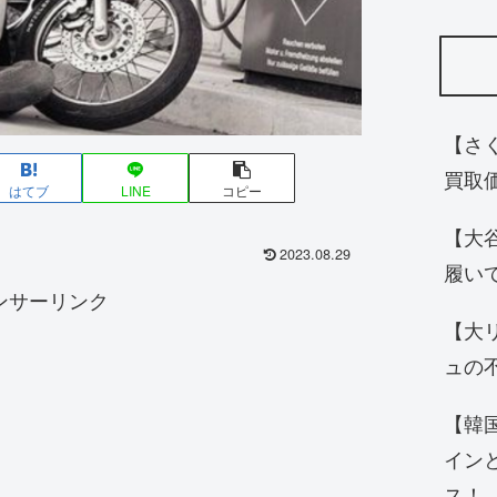
【さ
買取
はてブ
LINE
コピー
【大
2023.08.29
履い
ンサーリンク
【大
ュの
【韓
イン
ス！