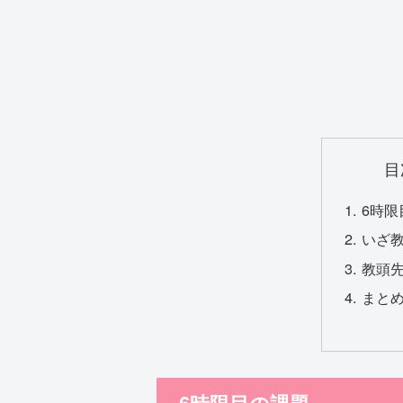
目
6時限
いざ
教頭
まと