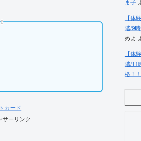
ま子
【体験
！
階/9
めよ
【体験
階/1
格！
トカード
ンサーリンク